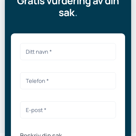
Gratis vurdering av din
sak
.
Beskriv din sak