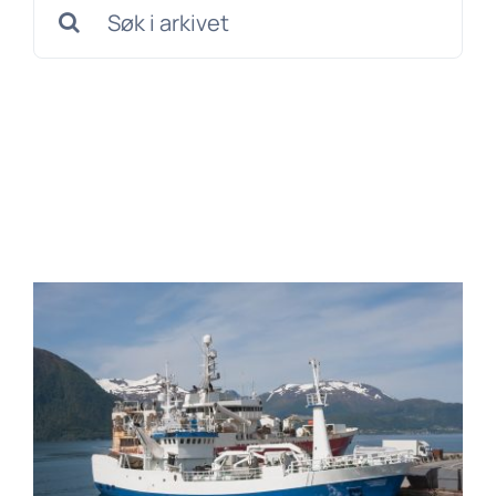
Søk
etter: