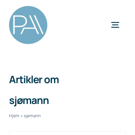
Skip
to
content
Togg
Navig
Kategorier
Artikler om
sjømann
Hjem
»
sjømann