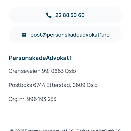
22 88 30 60
post@personskadeadvokat1.no
PersonskadeAdvokat1
Grenseveien 99, 0663 Oslo
Postboks 6744 Etterstad, 0609 Oslo
Org.nr: 996 193 233
© 2026PersonskadeAdvokat1 AS | Driftet av WebCraft AS