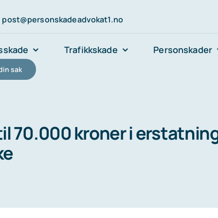
post@personskadeadvokat1.no
sskade
Trafikkskade
Personskader
din sak
til 70.000 kroner i erstatnin
ke