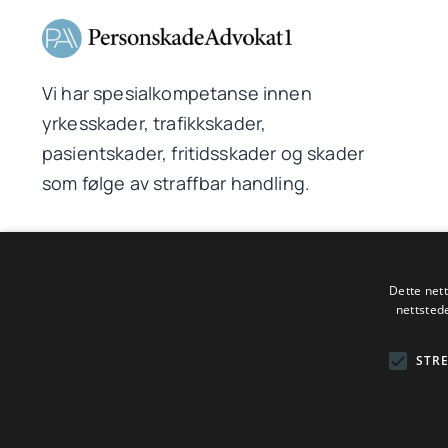
Vi har spesialkompetanse innen
yrkesskader, trafikkskader,
pasientskader, fritidsskader og skader
som følge av straffbar handling.
Dette net
© 2026PersonskadeAdvokat1 AS | Driftet av WebCraft AS
nettsted
STR
Spesialisert advokat innen 