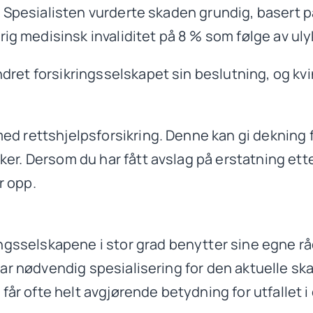
rgi. Spesialisten vurderte skaden grundig, baser
ig medisinsk invaliditet på 8 % som følge av uly
dret forsikringsselskapet sin beslutning, og kvin
med rettshjelpsforsikring. Denne kan gi dekning 
ker. Dersom du har fått avslag på erstatning ette
r opp.
kringsselskapene i stor grad benytter sine egne r
 har nødvendig spesialisering for den aktuelle ska
år ofte helt avgjørende betydning for utfallet i