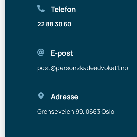
Telefon
22 88 30 60
E-post
post@personskadeadvokat1.no
Adresse
Grenseveien 99, 0663 Oslo