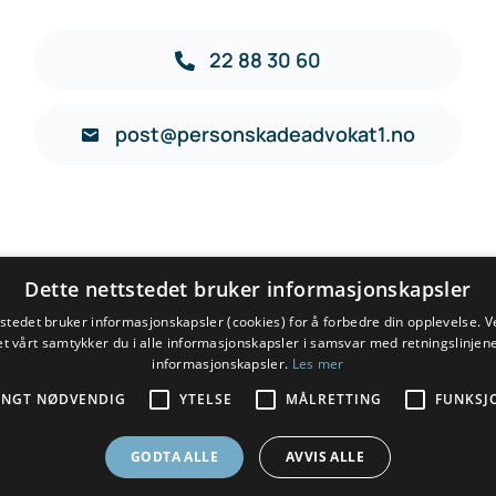
22 88 30 60
post@personskadeadvokat1.no
Dette nettstedet bruker informasjonskapsler
tstedet bruker informasjonskapsler (cookies) for å forbedre din opplevelse. V
et vårt samtykker du i alle informasjonskapsler i samsvar med retningslinjene
informasjonskapsler.
Les mer
ENGT NØDVENDIG
YTELSE
MÅLRETTING
FUNKSJ
erstatning etter personskade, yrkesskade, yrkessykdom, t
GODTA ALLE
AVVIS ALLE