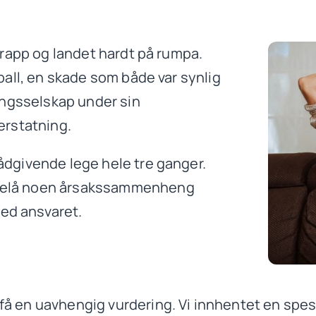
 trapp og landet hardt på rumpa.
eball, en skade som både var synlig
kringsselskap under sin
 erstatning.
rådgivende lege hele tre ganger.
forelå noen årsakssammenheng
ed ansvaret.
få en uavhengig vurdering. Vi innhentet en spes