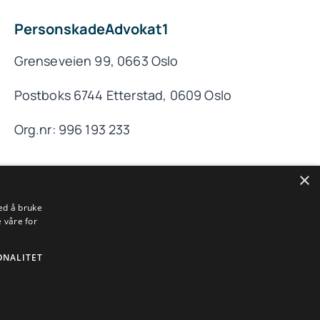
PersonskadeAdvokat1
Grenseveien 99, 0663 Oslo
Postboks 6744 Etterstad, 0609 Oslo
Org.nr: 996 193 233
×
ed å bruke
Til toppen
 våre for
ONALITET
rafikkskade og pasientskade.