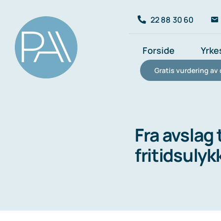
Skip
22 88 30 60
to
content
Forside
Yrke
Gratis vurdering av 
Fra avslag 
fritidsulyk