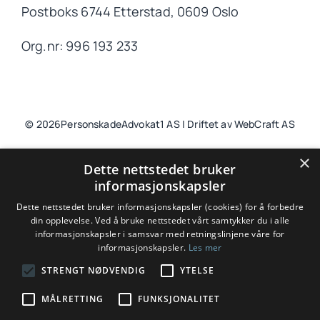
Postboks 6744 Etterstad, 0609 Oslo
Org.nr: 996 193 233
© 2026PersonskadeAdvokat1 AS | Driftet av WebCraft AS
×
Dette nettstedet bruker
informasjonskapsler
Til toppen
Dette nettstedet bruker informasjonskapsler (cookies) for å forbedre
din opplevelse. Ved å bruke nettstedet vårt samtykker du i alle
informasjonskapsler i samsvar med retningslinjene våre for
informasjonskapsler.
Les mer
Spesialisert advokat innen erstatning etter
STRENGT NØDVENDIG
YTELSE
personskade, yrkesskade, yrkessykdom,
MÅLRETTING
FUNKSJONALITET
trafikkskade og pasientskade.