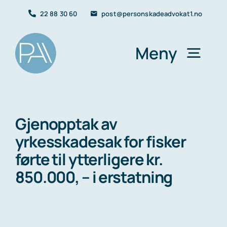
Skip
22 88 30 60
post@personskadeadvokat1.no
to
content
Meny
Forside
Gjenopptak av
yrkesskadesak for fisker
Yrkesskade
førte til ytterligere kr.
850.000, – i erstatning
Trafikkskade
Personskader