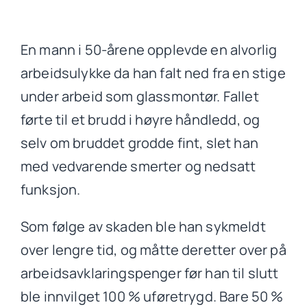
Artikler
En mann i 50-årene opplevde en alvorlig
arbeidsulykke da han falt ned fra en stige
Om oss
under arbeid som glassmontør. Fallet
førte til et brudd i høyre håndledd, og
Kontakt
selv om bruddet grodde fint, slet han
med vedvarende smerter og nedsatt
Gratis vurdering av din sak
funksjon.
Som følge av skaden ble han sykmeldt
over lengre tid, og måtte deretter over på
arbeidsavklaringspenger før han til slutt
ble innvilget 100 % uføretrygd. Bare 50 %