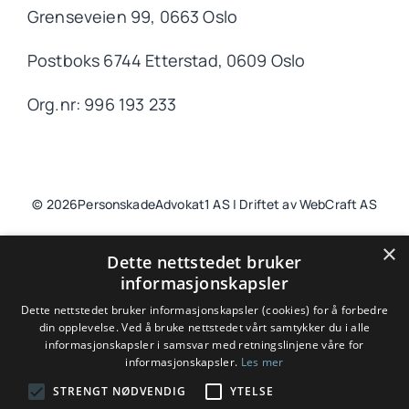
Grenseveien 99, 0663 Oslo
Postboks 6744 Etterstad, 0609 Oslo
Org.nr: 996 193 233
© 2026PersonskadeAdvokat1 AS | Driftet av WebCraft AS
×
Dette nettstedet bruker
informasjonskapsler
Til toppen
Dette nettstedet bruker informasjonskapsler (cookies) for å forbedre
din opplevelse. Ved å bruke nettstedet vårt samtykker du i alle
informasjonskapsler i samsvar med retningslinjene våre for
informasjonskapsler.
Les mer
Spesialisert advokat innen erstatning etter
STRENGT NØDVENDIG
YTELSE