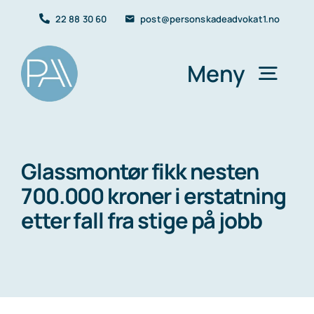
Skip
22 88 30 60
post@personskadeadvokat1.no
to
content
Meny
Forside
Glassmontør fikk nesten
700.000 kroner i erstatning
Yrkesskade
etter fall fra stige på jobb
Trafikkskade
Personskader