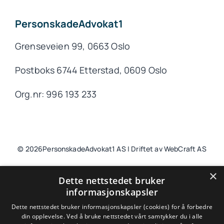
PersonskadeAdvokat1
Grenseveien 99, 0663 Oslo
Postboks 6744 Etterstad, 0609 Oslo
Org.nr: 996 193 233
© 2026PersonskadeAdvokat1 AS | Driftet av WebCraft AS
×
Dette nettstedet bruker
informasjonskapsler
Til toppen
Dette nettstedet bruker informasjonskapsler (cookies) for å forbedre
din opplevelse. Ved å bruke nettstedet vårt samtykker du i alle