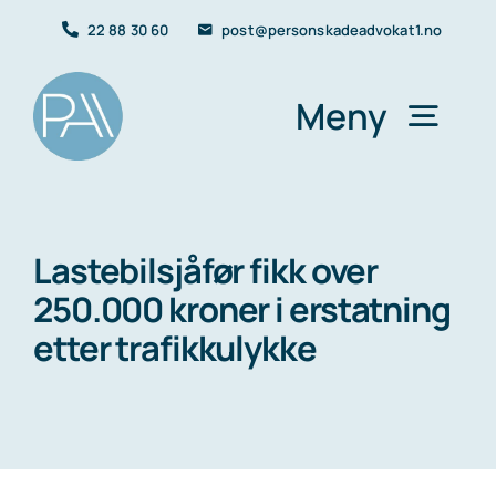
Skip
22 88 30 60
post@personskadeadvokat1.no
to
content
Meny
Forside
Lastebilsjåfør fikk over
250.000 kroner i erstatning
Yrkesskade
etter trafikkulykke
Trafikkskade
Personskader