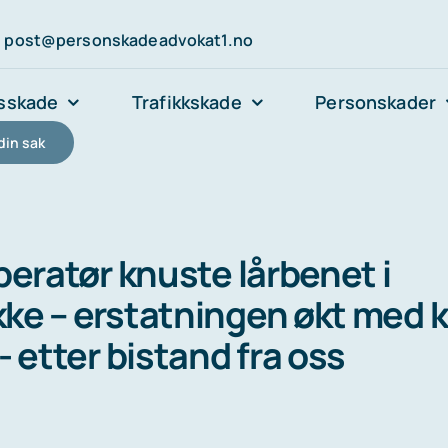
post@personskadeadvokat1.no
sskade
Trafikkskade
Personskader
din sak
peratør knuste lårbenet i
e – erstatningen økt med k
 etter bistand fra oss