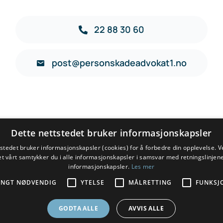
22 88 30 60
post@personskadeadvokat1.no
Dette nettstedet bruker informasjonskapsler
tstedet bruker informasjonskapsler (cookies) for å forbedre din opplevelse. V
et vårt samtykker du i alle informasjonskapsler i samsvar med retningslinjene
informasjonskapsler.
Les mer
ENGT NØDVENDIG
YTELSE
MÅLRETTING
FUNKSJ
erstatning etter personskade, yrkesskade, yrkessykdom, t
GODTA ALLE
AVVIS ALLE