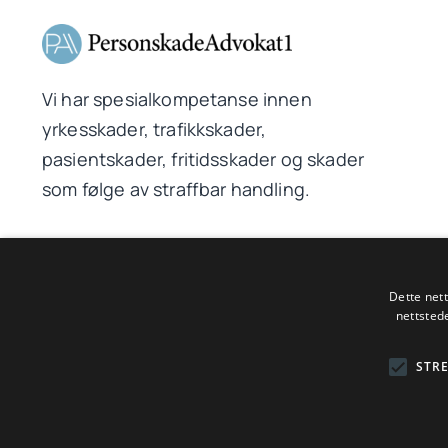
Vi har spesialkompetanse innen
yrkesskader, trafikkskader,
pasientskader, fritidsskader og skader
som følge av straffbar handling.
Dette net
© 2026PersonskadeAdvokat1 AS | Driftet av WebCraft AS
nettsted
STR
Spesialisert advokat innen 