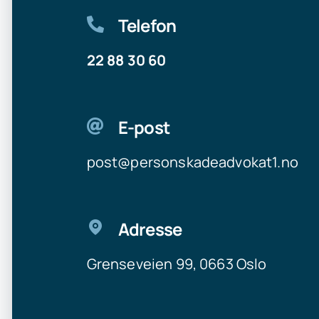
Telefon
22 88 30 60
E-post
post@personskadeadvokat1.no
Adresse
Grenseveien 99, 0663 Oslo