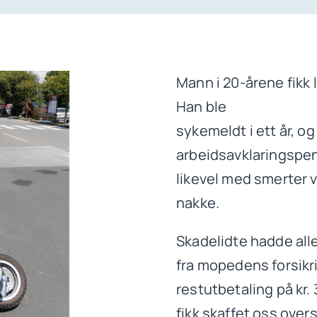
Mann i 20-årene fikk 
Han ble
sykemeldt i ett år, o
arbeidsavklaringspeng
likevel med smerter 
nakke.
Skadelidte hadde alle
fra mopedens forsikri
restutbetaling på kr.
fikk skaffet oss over