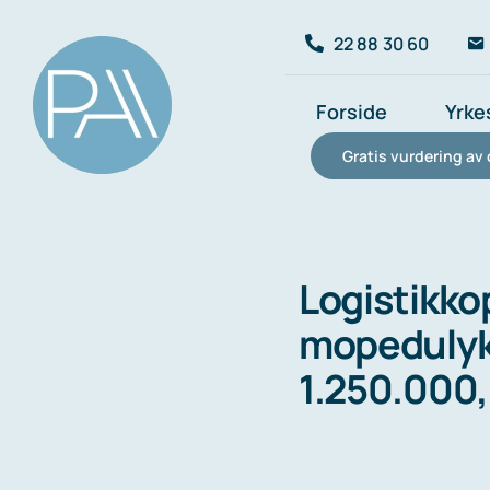
Skip
22 88 30 60
to
content
Forside
Yrke
Gratis vurdering av 
Logistikko
mopedulykk
1.250.000,-