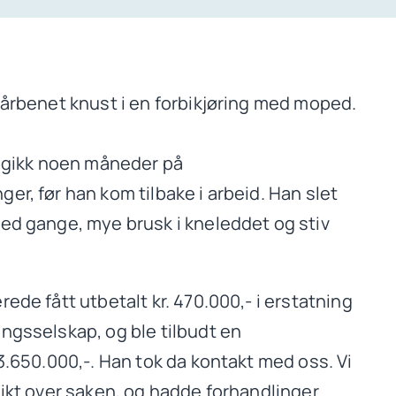
lårbenet knust i en forbikjøring med moped.
g gikk noen måneder på
er, før han kom tilbake i arbeid. Han slet
ved gange, mye brusk i kneleddet og stiv
rede fått utbetalt kr. 470.000,- i erstatning
ngsselskap, og ble tilbudt en
 3.650.000,-. Han tok da kontakt med oss. Vi
sikt over saken, og hadde forhandlinger