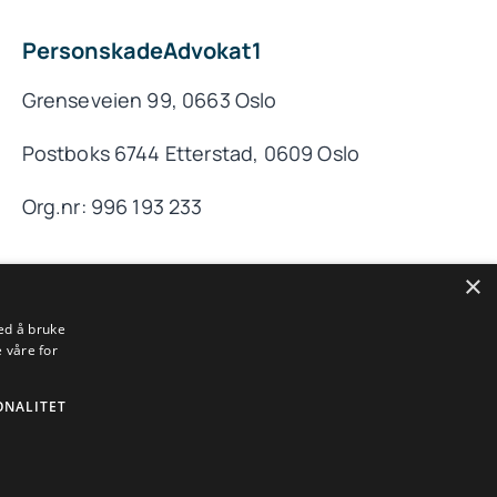
PersonskadeAdvokat1
Grenseveien 99, 0663 Oslo
Postboks 6744 Etterstad, 0609 Oslo
Org.nr: 996 193 233
×
ed å bruke
Til toppen
 våre for
ONALITET
rafikkskade og pasientskade.