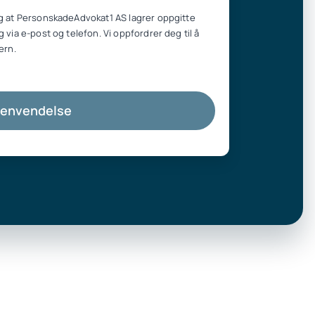
g at PersonskadeAdvokat1 AS lagrer oppgitte
 via e-post og telefon. Vi oppfordrer deg til å
ern.
henvendelse