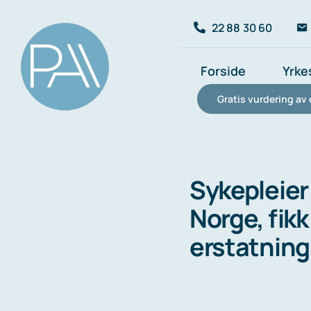
Skip
22 88 30 60
to
content
Forside
Yrke
Gratis vurdering av 
Sykepleier 
Norge, fikk 
erstatning