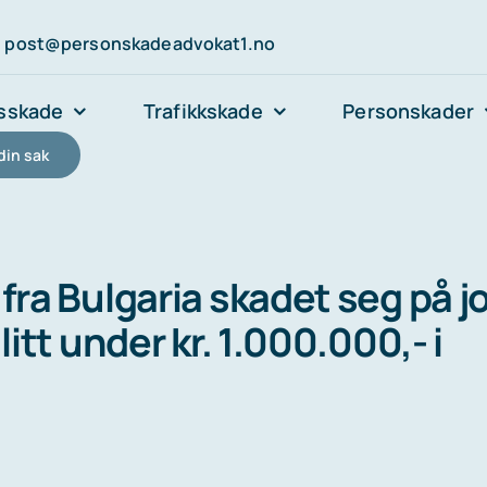
post@personskadeadvokat1.no
sskade
Trafikkskade
Personskader
din sak
fra Bulgaria skadet seg på jo
litt under kr. 1.000.000,- i