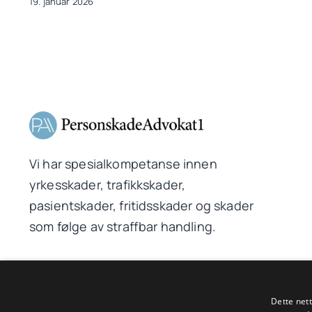
19. januar 2026
Vi har spesialkompetanse innen
yrkesskader, trafikkskader,
pasientskader, fritidsskader og skader
som følge av straffbar handling.
Dette net
© 2026PersonskadeAdvokat1 AS | Driftet av WebCraft AS