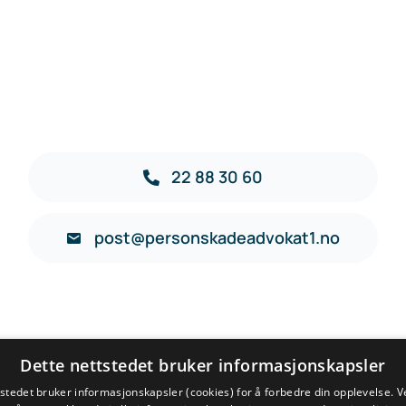
22 88 30 60
post@personskadeadvokat1.no
Dette nettstedet bruker informasjonskapsler
tstedet bruker informasjonskapsler (cookies) for å forbedre din opplevelse. V