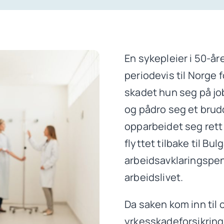
En sykepleier i 50-år
periodevis til Norge 
skadet hun seg på job
og pådro seg et brud
opparbeidet seg rett
flyttet tilbake til Bul
arbeidsavklaringspeng
arbeidslivet.
Da saken kom inn til 
yrkesskadeforsikrings