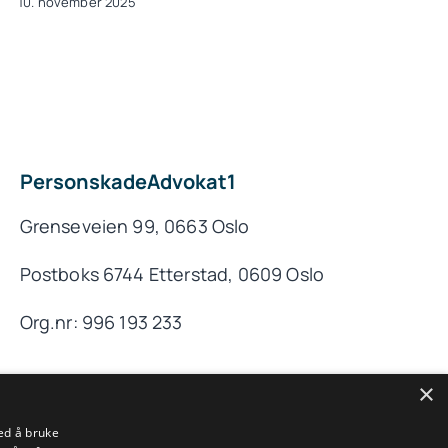
10. november 2025
PersonskadeAdvokat1
Grenseveien 99, 0663 Oslo
Postboks 6744 Etterstad, 0609 Oslo
Org.nr: 996 193 233
×
ed å bruke
Til toppen