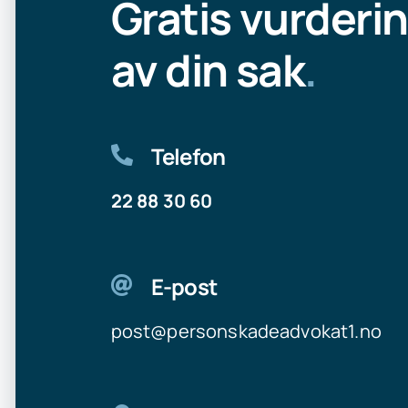
Gratis vurderi
av din sak
.
Telefon
22 88 30 60
E-post
post@personskadeadvokat1.no