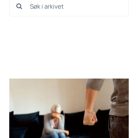
Søk
etter: