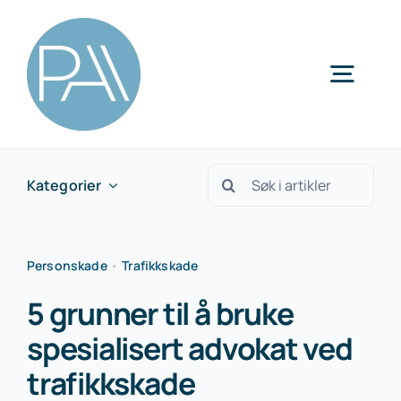
Skip
to
content
Togg
Navig
Kategorier
Søk
Kategorier
etter:
Personskade
•
Trafikkskade
5 grunner til å bruke
spesialisert advokat ved
trafikkskade