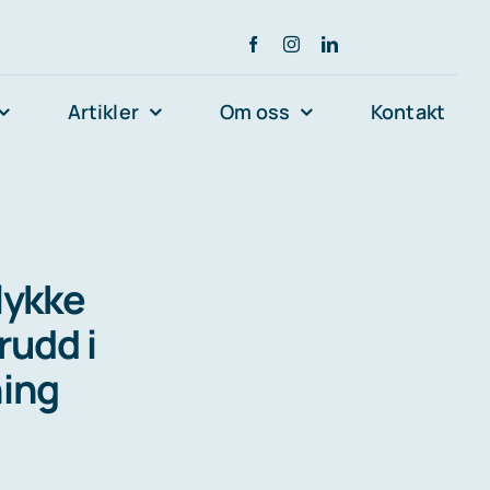
Artikler
Om oss
Kontakt
lykke
rudd i
ning