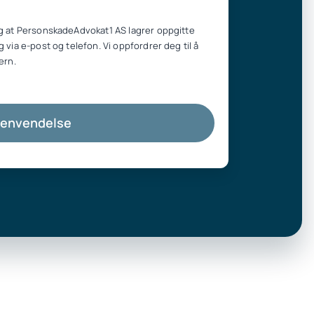
g at PersonskadeAdvokat1 AS lagrer oppgitte
 via e-post og telefon. Vi oppfordrer deg til å
ern.
henvendelse