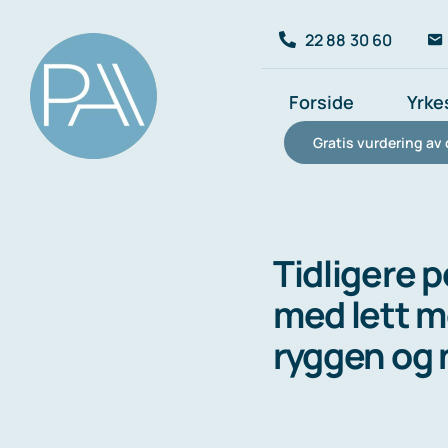
Skip
22 88 30 60
to
content
Forside
Yrke
Gratis vurdering av 
Tidligere p
med lett mo
ryggen og n