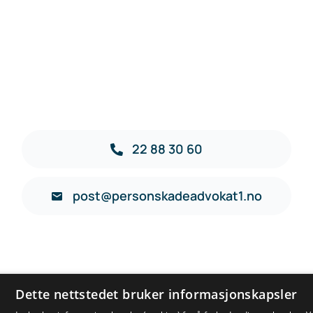
22 88 30 60
post@personskadeadvokat1.no
Dette nettstedet bruker informasjonskapsler