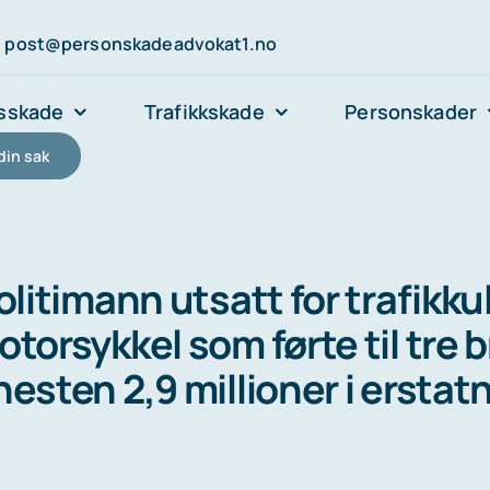
post@personskadeadvokat1.no
sskade
Trafikkskade
Personskader
din sak
olitimann utsatt for trafikku
torsykkel som førte til tre b
esten 2,9 millioner i erstat