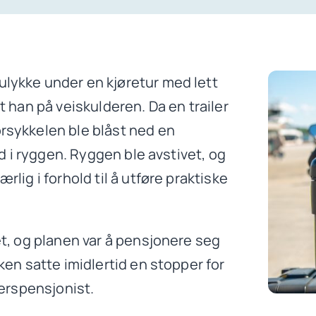
lykke under en kjøretur med lett
t han på veiskulderen. Da en trailer
rsykkelen ble blåst ned en
dd i ryggen. Ryggen ble avstivet, og
lig i forhold til å utføre praktiske
et, og planen var å pensjonere seg
ken satte imidlertid en stopper for
derspensjonist.