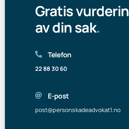
Gratis vurderi
av din sak
.
Telefon
22 88 30 60
E-post
post@personskadeadvokat1.no