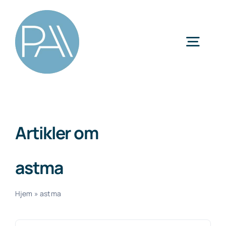
Skip
to
content
Togg
Navig
Kategorier
Artikler om
astma
Hjem
»
astma