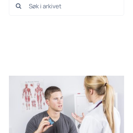
Søk
etter: