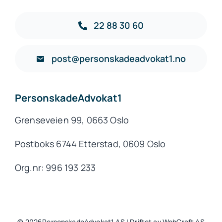
22 88 30 60
post@personskadeadvokat1.no
PersonskadeAdvokat1
Grenseveien 99, 0663 Oslo
Postboks 6744 Etterstad, 0609 Oslo
Org.nr: 996 193 233
© 2026PersonskadeAdvokat1 AS | Driftet av WebCraft AS