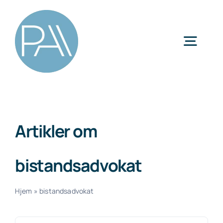
Skip
to
content
Togg
Navig
Kategorier
Artikler om
bistandsadvokat
Hjem
»
bistandsadvokat