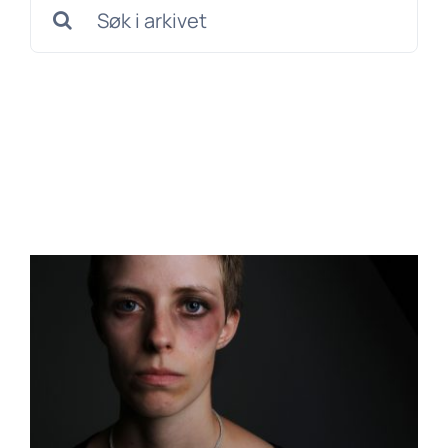
Søk
etter: