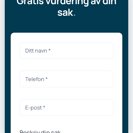
Gratis vurdering av din
sak
.
Beskriv din sak