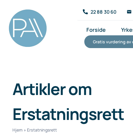
Skip
22 88 30 60
to
content
Forside
Yrke
Gratis vurdering av 
Artikler om
Erstatningsrett
Hjem
»
Erstatningsrett