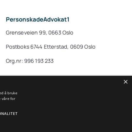
PersonskadeAdvokat1
Grenseveien 99, 0663 Oslo
Postboks 6744 Etterstad, 0609 Oslo
Org.nr: 996 193 233
×
ed å bruke
Til toppen
 våre for
ONALITET
rafikkskade og pasientskade.