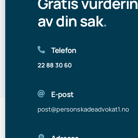
Gratis vurderi
av din sak
.
Telefon
22 88 30 60
E-post
post@personskadeadvokat1.no