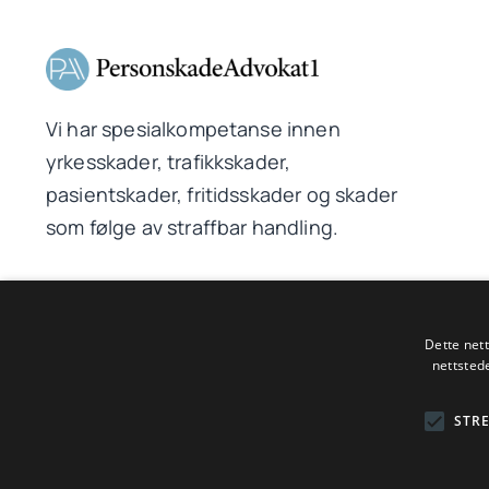
Vi har spesialkompetanse innen
yrkesskader, trafikkskader,
pasientskader, fritidsskader og skader
som følge av straffbar handling.
Dette net
© 2026PersonskadeAdvokat1 AS | Driftet av WebCraft AS
nettsted
STR
Spesialisert advokat innen 