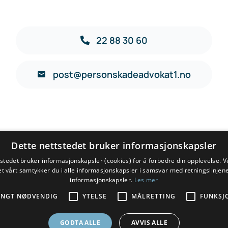
22 88 30 60
post@personskadeadvokat1.no
Dette nettstedet bruker informasjonskapsler
tstedet bruker informasjonskapsler (cookies) for å forbedre din opplevelse. V
et vårt samtykker du i alle informasjonskapsler i samsvar med retningslinjene
informasjonskapsler.
Les mer
ENGT NØDVENDIG
YTELSE
MÅLRETTING
FUNKSJ
erstatning etter personskade, yrkesskade, yrkessykdom, t
GODTA ALLE
AVVIS ALLE