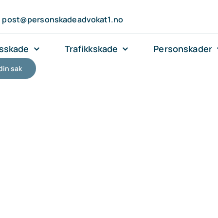
post@personskadeadvokat1.no
sskade
Trafikkskade
Personskader
din sak