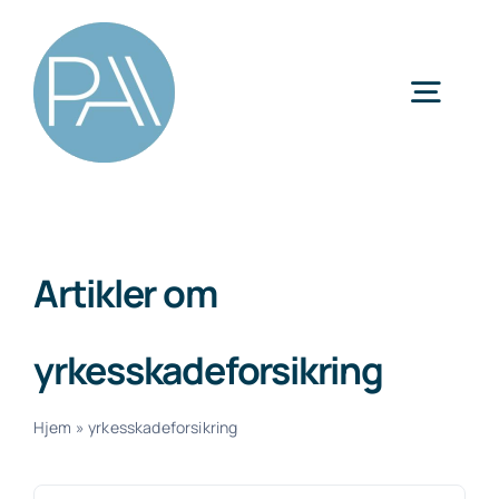
Skip
to
content
Togg
Navig
Kategorier
Artikler om
yrkesskadeforsikring
Hjem
»
yrkesskadeforsikring