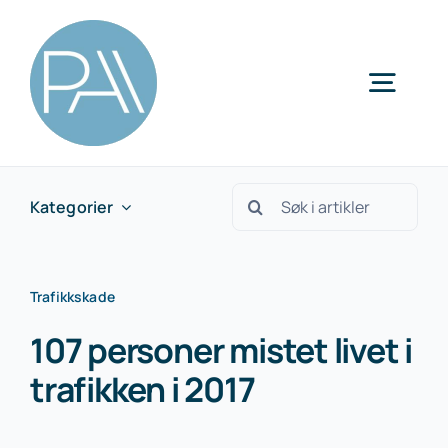
Skip
to
content
Togg
Navig
Kategorier
Søk
Kategorier
etter:
Trafikkskade
107 personer mistet livet i
trafikken i 2017