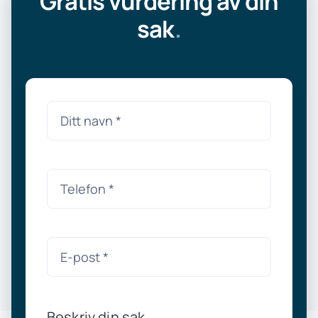
Gratis vurdering av din
sak
.
Beskriv din sak