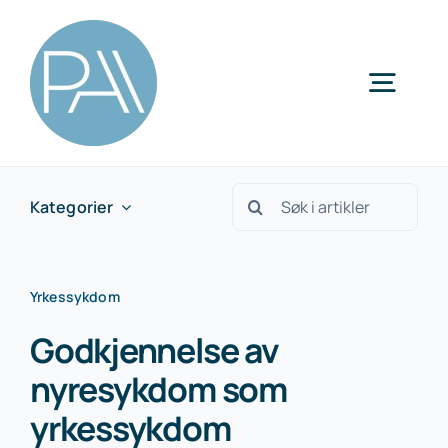
Skip
to
content
Togg
Navig
Kategorier
Søk
Kategorier
etter:
Yrkessykdom
Godkjennelse av
nyresykdom som
yrkessykdom