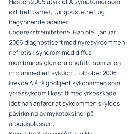
Høsten 2005 utviklet A symptomer som
økt trettbarhet, tungpustethet og
begynnende ødemer i
underekstremitetene. Han ble i januar
2006 diagnostisert med nyresykdommen
nefrotisk syndrom med diffus
membranøs glomerulonefritt, som er en
immunmediert sykdom. I oktober 2006
krevde A å få godkjent sykdommen som
yrkessykdom likestilt med yrkesskade,
idet han anfører at sykdommen skyldes
påvirkning av mykotoksiner på
arbeidsplassen.
Kravet fra A ble avslått ved Nav