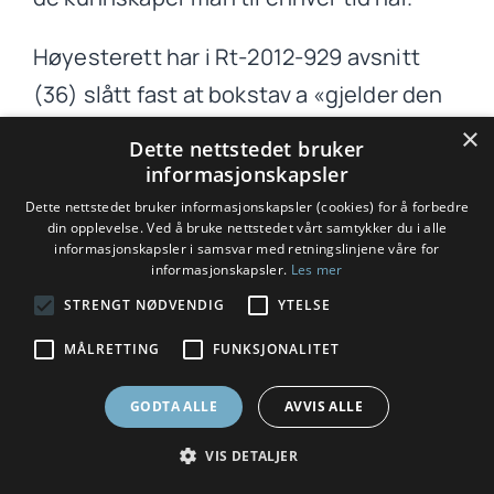
Høyesterett har i Rt-2012-929 avsnitt
(36) slått fast at bokstav a «gjelder den
generelle sammenhengen mellom den
×
Dette nettstedet bruker
aktuelle sykdommen og den aktuelle
informasjonskapsler
påvirkning».
Dette nettstedet bruker informasjonskapsler (cookies) for å forbedre
din opplevelse. Ved å bruke nettstedet vårt samtykker du i alle
informasjonskapsler i samsvar med retningslinjene våre for
Det er ikke bestridt at A har vært utsatt
informasjonskapsler.
Les mer
for mykotoksiner med toksisk effekt
STRENGT NØDVENDIG
YTELSE
mens han arbeidet for X Production i
MÅLRETTING
FUNKSJONALITET
[adresse]. Det er heller ikke bestridt at
GODTA ALLE
AVVIS ALLE
han høsten 2005 fikk symptomer som
økt trettbarhet, tungpustethet og
VIS DETALJER
begynnende ødemer i