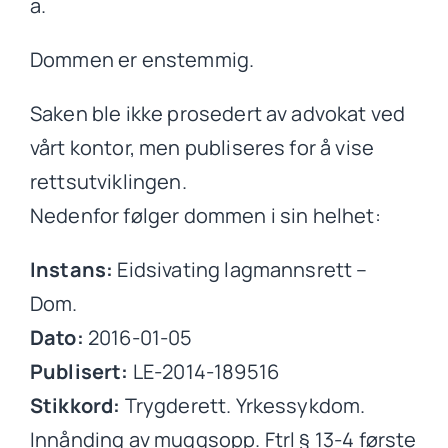
a.
Dommen er enstemmig.
Saken ble ikke prosedert av advokat ved
vårt kontor, men publiseres for å vise
rettsutviklingen.
Nedenfor følger dommen i sin helhet:
Instans:
Eidsivating lagmannsrett –
Dom.
Dato:
2016-01-05
Publisert:
LE-2014-189516
Stikkord:
Trygderett. Yrkessykdom.
Innånding av muggsopp. Ftrl § 13-4 første