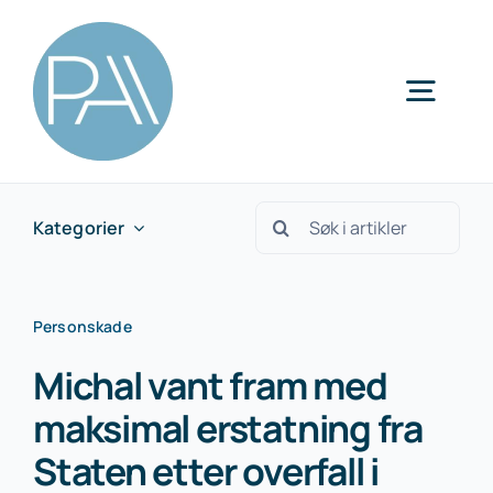
Skip
to
content
Togg
Navig
Kategorier
Søk
Kategorier
etter:
Personskade
Michal vant fram med
maksimal erstatning fra
Staten etter overfall i