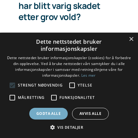
har blitt varig skadet
etter grov vold?
Stadig vekk blir vi oppmerksomme
×
Dette nettstedet bruker
på hardt skadde mennesker som
informasjonskapsler
ikke har fått den hjelp de trenger
Dette nettstedet bruker informasjonskapsler (cookies) for å forbedre
din opplevelse. Ved å bruke nettstedet vårt samtykker du i alle
etter voldshandlinger.
informasjonskapsler i samsvar med retningslinjene våre for
informasjonskapsler.
Les mer
Hvis du har blitt skadet etter en
STRENGT NØDVENDIG
YTELSE
straffbar handling kan du ha rett til
MÅLRETTING
FUNKSJONALITET
voldsoffererstatning. Kontoret for
GODTA ALLE
AVVIS ALLE
voldsoffererstatning behandler
søknader om erstatning, og
VIS DETALJER
ordningen reguleres av