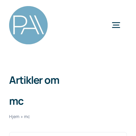
Skip
to
content
Togg
Navig
Kategorier
Artikler om
mc
Hjem
»
mc