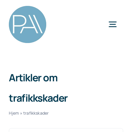
Skip
to
content
Togg
Navig
Kategorier
Artikler om
trafikkskader
Hjem
»
trafikkskader