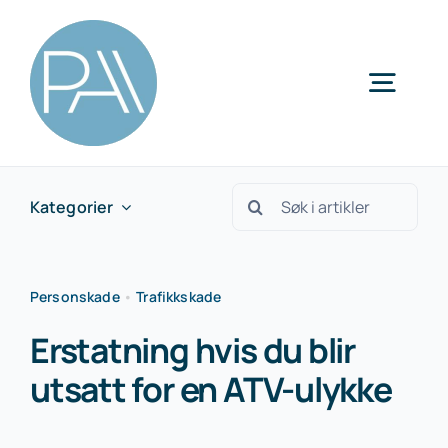
Skip
to
content
Togg
Navig
Kategorier
Søk
Kategorier
etter:
Personskade
•
Trafikkskade
Erstatning hvis du blir
utsatt for en ATV-ulykke