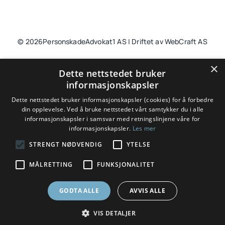
© 2026PersonskadeAdvokat1 AS | Driftet av WebCraft AS
×
Dette nettstedet bruker
informasjonskapsler
Til toppen
Dette nettstedet bruker informasjonskapsler (cookies) for å forbedre
din opplevelse. Ved å bruke nettstedet vårt samtykker du i alle
informasjonskapsler i samsvar med retningslinjene våre for
informasjonskapsler.
Les mer
Spesialisert advokat innen erstatning etter
STRENGT NØDVENDIG
YTELSE
personskade, yrkesskade, yrkessykdom,
MÅLRETTING
FUNKSJONALITET
trafikkskade og pasientskade.
GODTA ALLE
AVVIS ALLE
VIS DETALJER