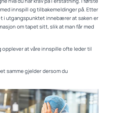
 hva du har krav på i erstatning. I første
ed innspill og tilbakemeldinger på. Etter
ket i utgangspunktet innebærer at saken er
masjon om tapet sitt, slik at man får med
 opplever at våre innspille ofte leder til
 Det samme gjelder dersom du