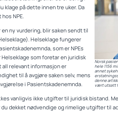
 klage på dette innen tre uker. Da
tt hos NPE.
en ny vurdering, blir saken sendt til
Helseklage). Helseklage fungerer
 Pasientskadenemnda, som er NPEs
r Helseklage som foretar en juridisk
Norsk pasien
 all relevant informasjon er
hele 1156 mil
annet sykehu
dighet til å avgjøre saken selv, mens
erstatningssa
denne artikk
 avgjørelse i Pasientskadenemnda.
vært utsatt 
es vanligvis ikke utgifter til juridisk bistand.
år du dekket nødvendige og rimelige utgifter til