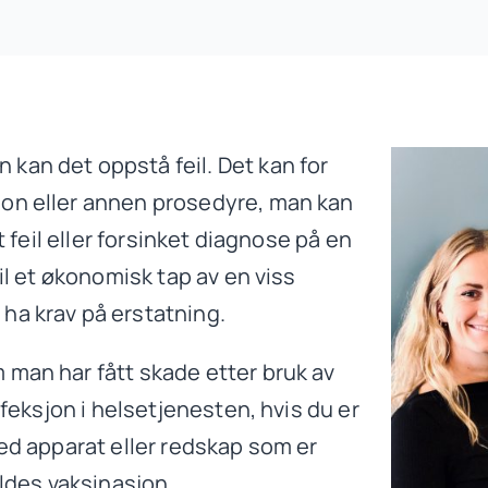
kan det oppstå feil. Det kan for
jon eller annen prosedyre, man kan
t feil eller forsinket diagnose på en
il et økonomisk tap av en viss
ha krav på erstatning.
 man har fått skade etter bruk av
nfeksjon i helsetjenesten, hvis du er
ved apparat eller redskap som er
yldes vaksinasjon.