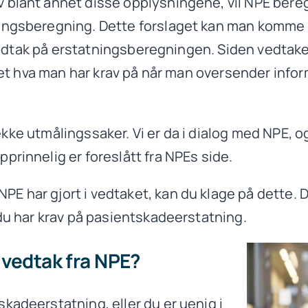
blant annet disse opplysningene, vil NPE beregne
ingsberegning. Dette forslaget kan man komme m
te vedtak på erstatningsberegningen. Siden vedta
 vet hva man har krav på når man oversender infor
 rekke utmålingssaker. Vi er da i dialog med NPE, og
prinnelig er foreslått fra NPEs side.
E har gjort i vedtaket, kan du klage på dette.
 du har krav på pasientskadeerstatning.
t vedtak fra NPE?
kadeerstatning, eller du er uenig i