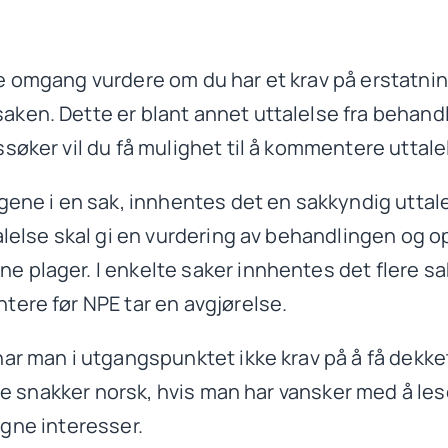
rste omgang vurdere om du har et krav på erstatni
aken. Dette er blant annet uttalelse fra behan
søker vil du få mulighet til å kommentere uttal
gene i en sak, innhentes det en sakkyndig uttale
alelse skal gi en vurdering av behandlingen og o
plager. I enkelte saker innhentes det flere sakk
tere før NPE tar en avgjørelse.
ar man i utgangspunktet ikke krav på å få dekke
ke snakker norsk, hvis man har vansker med å lese
 egne interesser.