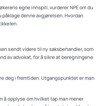
kerens egne innspill, vurderer NPE om du
 du påklage denne avgjørelsen. Hvordan
tikkelen.
saken sendt videre til ny saksbehandler, som
tand av advokat, for å sikre at beregningene
øre deg i fremtiden. Utgangspunktet er man
.
om å opplyse om hvilket tap man mener