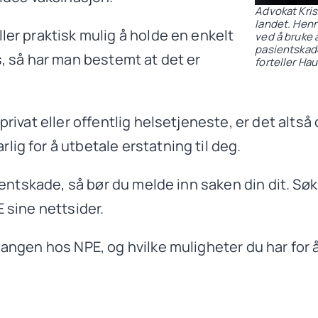
Advokat Kris
landet. Henn
ler praktisk mulig å holde en enkelt
ved å bruke 
pasientskade
s, så har man bestemt at det er
forteller Ha
privat eller offentlig helsetjeneste, er det alts
ig for å utbetale erstatning til deg.
asientskade, så bør du melde inn saken din dit. S
E sine nettsider.
gangen hos NPE, og hvilke muligheter du har for 