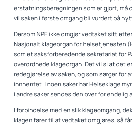
erstatningsberegningen som er gjort, må du
vil saken i første omgang bli vurdert på ny
Dersom NPE ikke omgjør vedtaket sitt etter 
Nasjonalt klageorgan for helsetjenesten (
som et saksforberedende sekretariat for
overordnede klageorgan. Det vil si at det e
redegjørelse av saken, og som sørger for at
innhentet. I noen saker har Helseklage myn
i andre saker sendes den over for endelig
I forbindelse med en slik klageomgang, dekk
klagen fører til at vedtaket omgjøres, så f