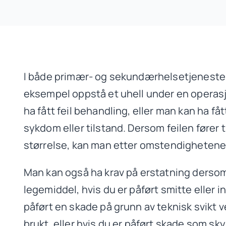
I både primær- og sekundærhelsetjenesten 
eksempel oppstå et uhell under en operas
ha fått feil behandling, eller man kan ha fåt
sykdom eller tilstand. Dersom feilen fører t
størrelse, kan man etter omstendighetene 
Man kan også ha krav på erstatning dersom
legemiddel, hvis du er påført smitte eller i
påført en skade på grunn av teknisk svikt 
brukt, eller hvis du er påført skade som sk