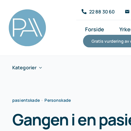
Skip
22 88 30 60
to
content
Forside
Yrke
Gratis vurdering av 
Kategorier
pasientskade
•
Personskade
Gangen i en pas