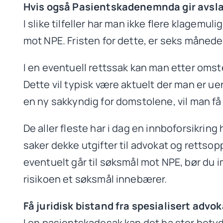
Hvis også Pasientskadenemnda gir avslag
I slike tilfeller har man ikke flere klagemuli
mot NPE. Fristen for dette, er seks måne
I en eventuell rettssak kan man etter oms
Dette vil typisk være aktuelt der man er 
en ny sakkyndig for domstolene, vil man få
De aller fleste har i dag en innboforsikrin
saker dekke utgifter til advokat og rettso
eventuelt går til søksmål mot NPE, bør du i
risikoen et søksmål innebærer.
Få juridisk bistand fra spesialisert advok
I en pasientskadesak kan det ha stor betyd