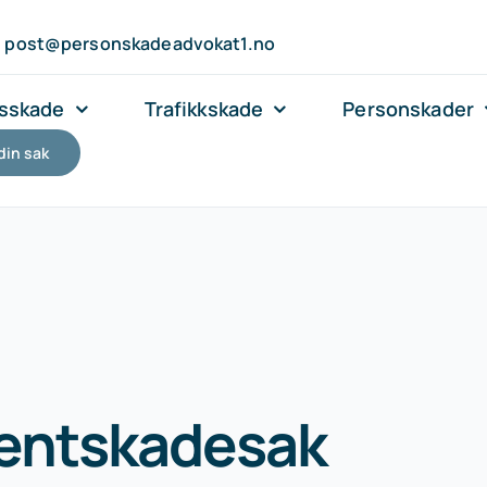
post@personskadeadvokat1.no
sskade
Trafikkskade
Personskader
din sak
ientskadesak