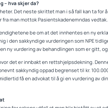
 – hva skjer da?
gheter. Det neste skrittet man i så fall kan ta for
der fra man mottok Pasientskadenemndas vedtak.
tendighetene be om at det innhentes en ny erkl
uenig i den sakkyndige vurderingen som NPE tidl
 en ny vurdering av behandlingen som er gitt, o
g hvor det er innbakt en rettshjelpsdekning. Denn
ppnevnt sakkyndig oppad begrenset til kr. 100.00
midlertid få en advokat til å gi en vurdering av 
at
ning for sakens utfall at man blir bistått av e