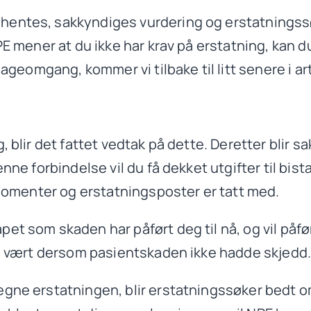
hentes, sakkyndiges vurdering og erstatningssø
NPE mener at du ikke har krav på erstatning, kan
lageomgang, kommer vi tilbake til litt senere i ar
, blir det fattet vedtak på dette. Deretter blir 
nne forbindelse vil du få dekket utgifter til bis
e momenter og erstatningsposter er tatt med.
et som skaden har påført deg til nå, og vil påf
le vært dersom pasientskaden ikke hadde skjedd
egne erstatningen, blir erstatningssøker bedt 