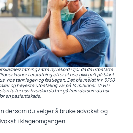
tskadeerstatning satte ny rekord i fjor da de utbetalte
lioner kroner i erstatning etter at noe gikk galt på blant
s, hos tannlegen og fastlegen. Det ble meldt inn 5700
ker og høyeste utbetaling var på 14 millioner. Vi vil i
elen ta for oss hvordan du bør gå frem dersom du har
for en pasientskade.
 Men dersom du velger å bruke advokat og
 advokat i klageomgangen.