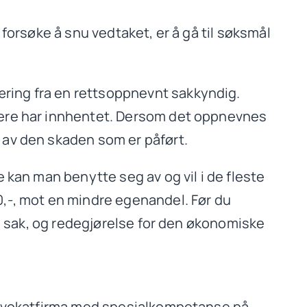
 å forsøke å snu vedtaket, er å gå til søksmål
æring fra en rettsoppnevnt sakkyndig.
igere har innhentet. Dersom det oppnevnes
g av den skaden som er påført.
e kan man benytte seg av og vil i de fleste
0,-, mot en mindre egenandel. Før du
din sak, og redegjørelse for den økonomiske
t advokatfirma med spesialkompetanse på