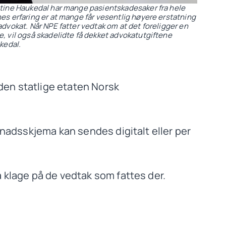
tine Haukedal har mange pasientskadesaker fra hele
es erfaring er at mange får vesentlig høyere erstatning
advokat. Når NPE fatter vedtak om at det foreligger en
, vil også skadelidte få dekket advokatutgiftene
ukedal.
å den statlige etaten Norsk
øknadsskjema kan sendes digitalt eller per
å klage på de vedtak som fattes der.