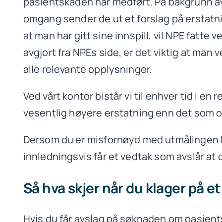
pasientskaden har medført. På bakgrunn av 
omgang sender de ut et forslag på erstatn
at man har gitt sine innspill, vil NPE fat
avgjort fra NPEs side, er det viktig at man
alle relevante opplysninger.
Ved vårt kontor bistår vi til enhver tid i en
vesentlig høyere erstatning enn det som op
Dersom du er misfornøyd med utmålingen NP
innledningsvis får et vedtak som avslår at
Så hva skjer når du klager på e
Hvis du får avslag på søknaden om pasients